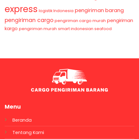
express
pengiriman barang
logistik Indonesia
pengiriman cargo
pengiriman
pengiriman cargo murah
kargo
pengiriman murah
smart indonesian seafood
Menu
Beranda
Tentang Kami