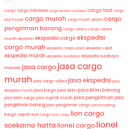
cargo laut
cargo indonesia
cargo
cargo
cargo kendari surabaya
cargo murah
cargo
laut murah
cargo murah jakarta
pengiriman barang
cargo udara
cargo udara
ekspedisi
ekspedisi cargo
murah
ekspedisi
cargo murah
ekspedisi cargo udara
ekspedisi cepat
ekspedisi murah
ekspedisi surabaya
ekspedisi surabaya
jasa cargo
jasa cargo
manado
murah
jasa ekspedisi
jasa cargo udara
jasa
jasa kirim barang
jasa kirim
jasa kargo
ekspedisi murah
jasa pengiriman
jasa
jasa kirim cargo
jasa logistik murah
pengiriman barang
jasa pengiriman cargo
jasa trucking
lion cargo
kargo cepat
kilat cargo
kirim cargo
lionel
soekarno hatta
lionel cargo