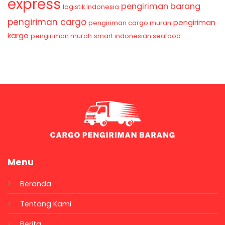
express
pengiriman barang
logistik Indonesia
pengiriman cargo
pengiriman
pengiriman cargo murah
kargo
pengiriman murah
smart indonesian seafood
Menu
Beranda
Tentang Kami
Berita