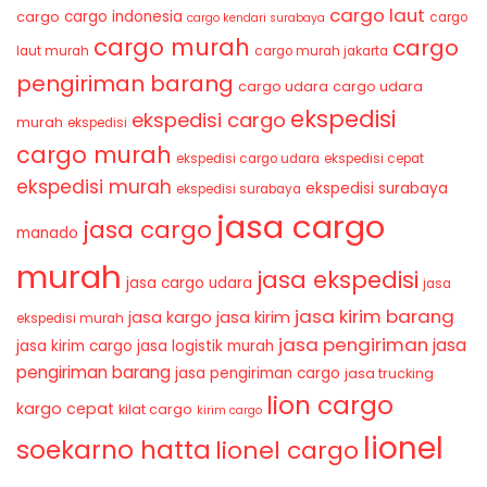
cargo laut
cargo indonesia
cargo
cargo
cargo kendari surabaya
cargo murah
cargo
laut murah
cargo murah jakarta
pengiriman barang
cargo udara
cargo udara
ekspedisi
ekspedisi cargo
murah
ekspedisi
cargo murah
ekspedisi cargo udara
ekspedisi cepat
ekspedisi murah
ekspedisi surabaya
ekspedisi surabaya
jasa cargo
jasa cargo
manado
murah
jasa ekspedisi
jasa cargo udara
jasa
jasa kirim barang
jasa kirim
jasa kargo
ekspedisi murah
jasa pengiriman
jasa
jasa kirim cargo
jasa logistik murah
pengiriman barang
jasa pengiriman cargo
jasa trucking
lion cargo
kargo cepat
kilat cargo
kirim cargo
lionel
soekarno hatta
lionel cargo