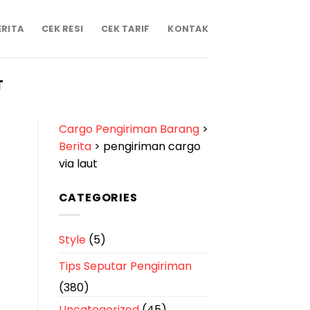
ERITA
CEK RESI
CEK TARIF
KONTAK
T
Cargo Pengiriman Barang
>
Berita
>
pengiriman cargo
via laut
CATEGORIES
Style
(5)
Tips Seputar Pengiriman
(380)
Uncategorized
(45)