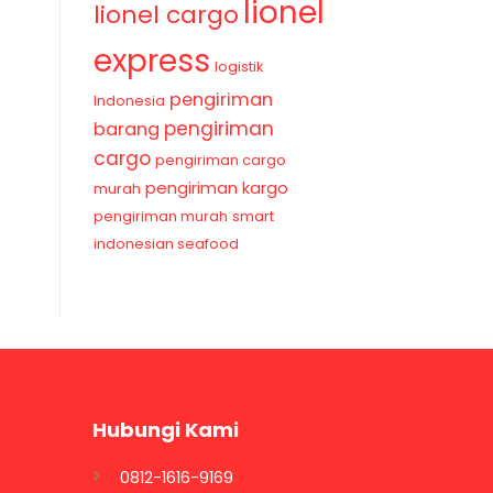
lionel
lionel cargo
express
logistik
pengiriman
Indonesia
pengiriman
barang
cargo
pengiriman cargo
pengiriman kargo
murah
pengiriman murah
smart
indonesian seafood
Hubungi Kami
0812-1616-9169