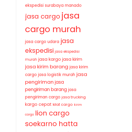
ekspedisi surabaya manado
jasa
jasa cargo
cargo murah
jasa
jasa cargo udara
ekspedisi
jasa ekspedisi
jasa kirim
jasa kargo
murah
jasa kirim barang
jasa kirim
jasa
cargo
jasa logistik murah
pengiriman
jasa
pengiriman barang
jasa
pengiriman cargo
jasa trucking
kargo cepat
kilat cargo
kirim
lion cargo
cargo
soekarno hatta