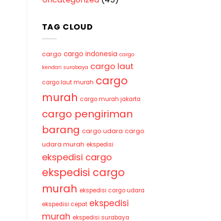
TAG CLOUD
cargo indonesia
cargo
cargo
cargo laut
kendari surabaya
cargo
cargo laut murah
murah
cargo murah jakarta
cargo pengiriman
barang
cargo udara
cargo
udara murah
ekspedisi
ekspedisi cargo
ekspedisi cargo
murah
ekspedisi cargo udara
ekspedisi
ekspedisi cepat
murah
ekspedisi surabaya