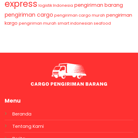
express
pengiriman barang
logistik Indonesia
pengiriman cargo
pengiriman
pengiriman cargo murah
kargo
pengiriman murah
smart indonesian seafood
Menu
Beranda
Tentang Kami