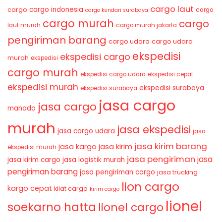
cargo laut
cargo indonesia
cargo
cargo
cargo kendari surabaya
cargo murah
cargo
laut murah
cargo murah jakarta
pengiriman barang
cargo udara
cargo udara
ekspedisi
ekspedisi cargo
murah
ekspedisi
cargo murah
ekspedisi cargo udara
ekspedisi cepat
ekspedisi murah
ekspedisi surabaya
ekspedisi surabaya
jasa cargo
jasa cargo
manado
murah
jasa ekspedisi
jasa cargo udara
jasa
jasa kirim barang
jasa kirim
jasa kargo
ekspedisi murah
jasa pengiriman
jasa
jasa kirim cargo
jasa logistik murah
pengiriman barang
jasa pengiriman cargo
jasa trucking
lion cargo
kargo cepat
kilat cargo
kirim cargo
lionel
soekarno hatta
lionel cargo