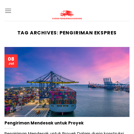
Skip
to
content
TAG ARCHIVES:
PENGIRIMAN EKSPRES
08
Jul
Pengiriman Mendesak untuk Proyek
Pengiriman Mendesak untuk Proyek Dalam dunia konstruksi,