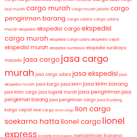
cargo murah
cargo
laut murah
cargo murah jakarta
pengiriman barang
cargo udara
cargo udara
ekspedisi
ekspedisi cargo
murah
ekspedisi
cargo murah
ekspedisi cargo udara
ekspedisi cepat
ekspedisi murah
ekspedisi surabaya
ekspedisi surabaya
jasa cargo
jasa cargo
manado
murah
jasa ekspedisi
jasa cargo udara
jasa
jasa kirim barang
jasa kirim
jasa kargo
ekspedisi murah
jasa pengiriman
jasa
jasa kirim cargo
jasa logistik murah
pengiriman barang
jasa pengiriman cargo
jasa trucking
lion cargo
kargo cepat
kilat cargo
kirim cargo
lionel
soekarno hatta
lionel cargo
express
pengiriman barang
logistik Indonesia