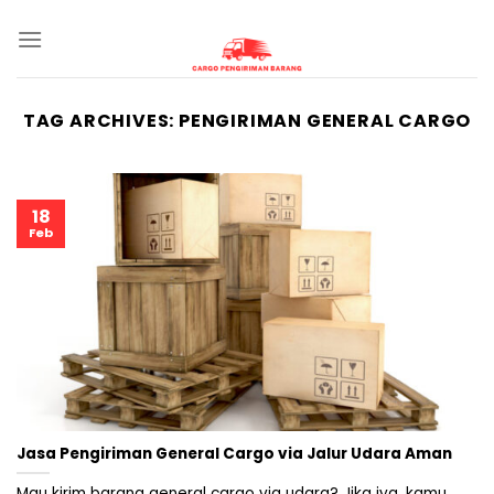
Skip
to
content
TAG ARCHIVES:
PENGIRIMAN GENERAL CARGO
18
Feb
Jasa Pengiriman General Cargo via Jalur Udara Aman
Mau kirim barang general cargo via udara? Jika iya, kamu