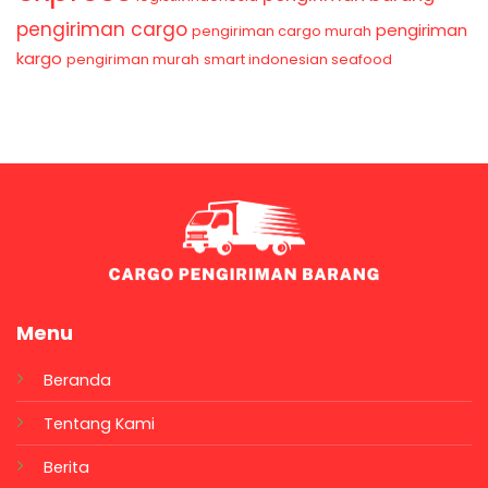
pengiriman cargo
pengiriman
pengiriman cargo murah
kargo
pengiriman murah
smart indonesian seafood
Menu
Beranda
Tentang Kami
Berita