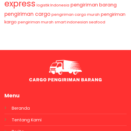
express
pengiriman barang
logistik Indonesia
pengiriman cargo
pengiriman
pengiriman cargo murah
kargo
pengiriman murah
smart indonesian seafood
Menu
Beranda
Tentang Kami