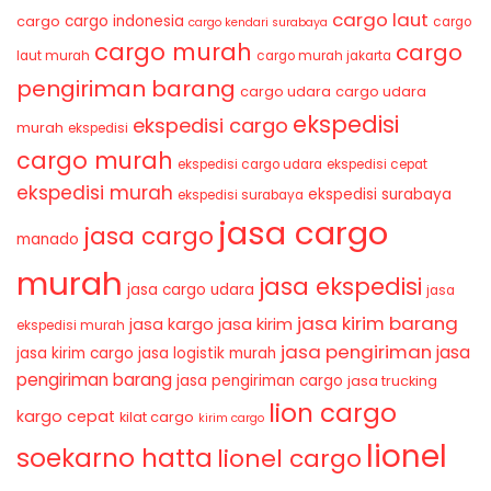
cargo laut
cargo indonesia
cargo
cargo
cargo kendari surabaya
cargo murah
cargo
laut murah
cargo murah jakarta
pengiriman barang
cargo udara
cargo udara
ekspedisi
ekspedisi cargo
murah
ekspedisi
cargo murah
ekspedisi cargo udara
ekspedisi cepat
ekspedisi murah
ekspedisi surabaya
ekspedisi surabaya
jasa cargo
jasa cargo
manado
murah
jasa ekspedisi
jasa cargo udara
jasa
jasa kirim barang
jasa kirim
jasa kargo
ekspedisi murah
jasa pengiriman
jasa
jasa kirim cargo
jasa logistik murah
pengiriman barang
jasa pengiriman cargo
jasa trucking
lion cargo
kargo cepat
kilat cargo
kirim cargo
lionel
soekarno hatta
lionel cargo