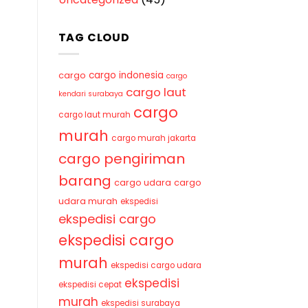
TAG CLOUD
cargo indonesia
cargo
cargo
cargo laut
kendari surabaya
cargo
cargo laut murah
murah
cargo murah jakarta
cargo pengiriman
barang
cargo udara
cargo
udara murah
ekspedisi
ekspedisi cargo
ekspedisi cargo
murah
ekspedisi cargo udara
ekspedisi
ekspedisi cepat
murah
ekspedisi surabaya