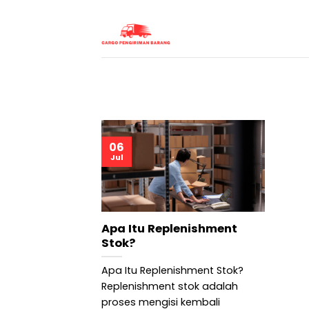
Skip
to
content
06
Jul
Apa Itu Replenishment
Stok?
Apa Itu Replenishment Stok?
Replenishment stok adalah
proses mengisi kembali