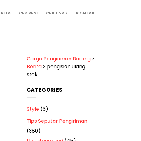
ERITA
CEK RESI
CEK TARIF
KONTAK
Cargo Pengiriman Barang
>
Berita
>
pengisian ulang
stok
CATEGORIES
Style
(5)
Tips Seputar Pengiriman
(380)
Uncategorized
(45)