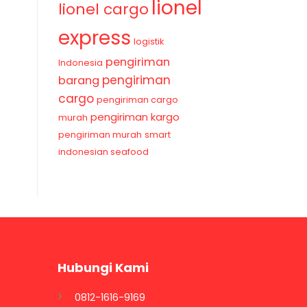
lionel
lionel cargo
express
logistik
pengiriman
Indonesia
pengiriman
barang
cargo
pengiriman cargo
pengiriman kargo
murah
pengiriman murah
smart
indonesian seafood
Hubungi Kami
0812-1616-9169