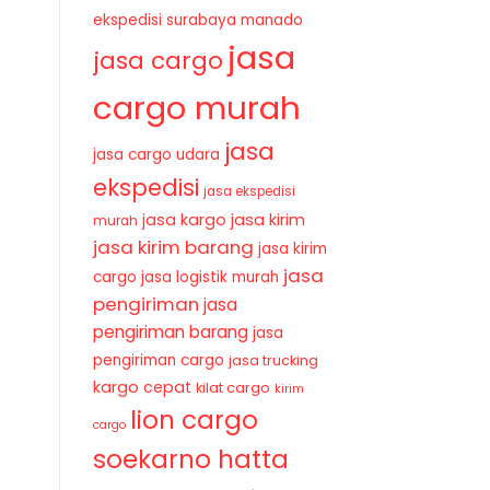
ekspedisi surabaya manado
jasa
jasa cargo
cargo murah
jasa
jasa cargo udara
ekspedisi
jasa ekspedisi
jasa kirim
jasa kargo
murah
jasa kirim barang
jasa kirim
jasa
cargo
jasa logistik murah
pengiriman
jasa
pengiriman barang
jasa
pengiriman cargo
jasa trucking
kargo cepat
kilat cargo
kirim
lion cargo
cargo
soekarno hatta