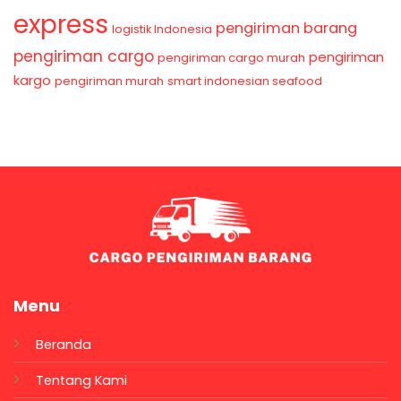
express
pengiriman barang
logistik Indonesia
pengiriman cargo
pengiriman
pengiriman cargo murah
kargo
pengiriman murah
smart indonesian seafood
Menu
Beranda
Tentang Kami