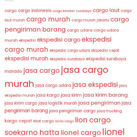
cargo laut
cargo indonesia
cargo
cargo
cargo kendari surabaya
cargo murah
cargo
laut murah
cargo murah jakarta
pengiriman barang
cargo udara
cargo udara
ekspedisi
ekspedisi cargo
murah
ekspedisi
cargo murah
ekspedisi cargo udara
ekspedisi cepat
ekspedisi murah
ekspedisi surabaya
ekspedisi surabaya
jasa cargo
jasa cargo
manado
murah
jasa ekspedisi
jasa cargo udara
jasa
jasa kirim barang
jasa kirim
jasa kargo
ekspedisi murah
jasa pengiriman
jasa
jasa kirim cargo
jasa logistik murah
pengiriman barang
jasa pengiriman cargo
jasa trucking
lion cargo
kargo cepat
kilat cargo
kirim cargo
lionel
soekarno hatta
lionel cargo