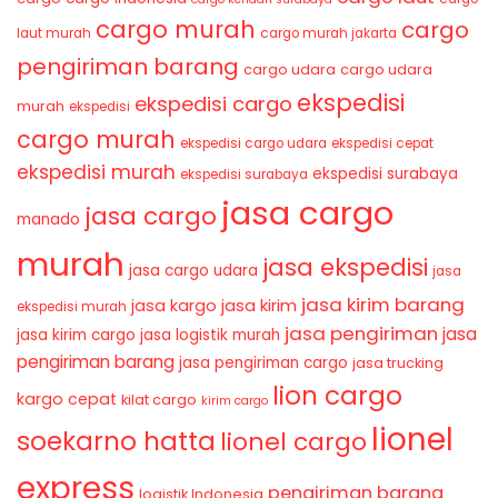
cargo murah
cargo
laut murah
cargo murah jakarta
pengiriman barang
cargo udara
cargo udara
ekspedisi
ekspedisi cargo
murah
ekspedisi
cargo murah
ekspedisi cargo udara
ekspedisi cepat
ekspedisi murah
ekspedisi surabaya
ekspedisi surabaya
jasa cargo
jasa cargo
manado
murah
jasa ekspedisi
jasa cargo udara
jasa
jasa kirim barang
jasa kirim
jasa kargo
ekspedisi murah
jasa pengiriman
jasa
jasa kirim cargo
jasa logistik murah
pengiriman barang
jasa pengiriman cargo
jasa trucking
lion cargo
kargo cepat
kilat cargo
kirim cargo
lionel
soekarno hatta
lionel cargo
express
pengiriman barang
logistik Indonesia