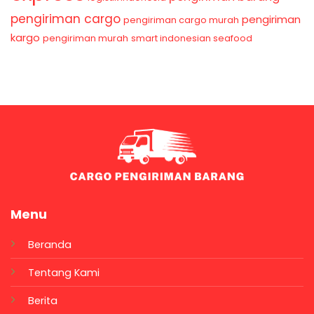
pengiriman cargo
pengiriman
pengiriman cargo murah
kargo
pengiriman murah
smart indonesian seafood
Menu
Beranda
Tentang Kami
Berita