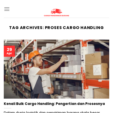
Skip
to
content
TAG ARCHIVES:
PROSES CARGO HANDLING
29
Apr
Kenali Bulk Cargo Handling: Pengertian dan Prosesnya
Dalam dunia logistik dan pengiriman barang skala besar,