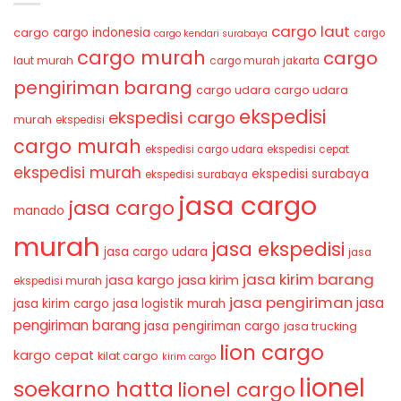
cargo laut
cargo indonesia
cargo
cargo
cargo kendari surabaya
cargo murah
cargo
laut murah
cargo murah jakarta
pengiriman barang
cargo udara
cargo udara
ekspedisi
ekspedisi cargo
murah
ekspedisi
cargo murah
ekspedisi cargo udara
ekspedisi cepat
ekspedisi murah
ekspedisi surabaya
ekspedisi surabaya
jasa cargo
jasa cargo
manado
murah
jasa ekspedisi
jasa cargo udara
jasa
jasa kirim barang
jasa kirim
jasa kargo
ekspedisi murah
jasa pengiriman
jasa
jasa kirim cargo
jasa logistik murah
pengiriman barang
jasa pengiriman cargo
jasa trucking
lion cargo
kargo cepat
kilat cargo
kirim cargo
lionel
soekarno hatta
lionel cargo