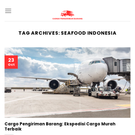
Skip
to
content
TAG ARCHIVES:
SEAFOOD INDONESIA
23
Oct
Cargo Pengiriman Barang: Ekspedisi Cargo Murah
Terbaik