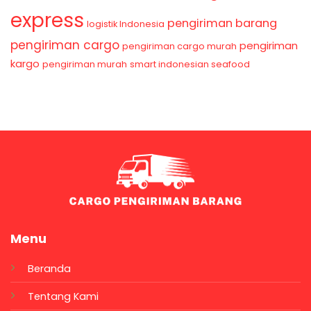
express
pengiriman barang
logistik Indonesia
pengiriman cargo
pengiriman
pengiriman cargo murah
kargo
pengiriman murah
smart indonesian seafood
Menu
Beranda
Tentang Kami