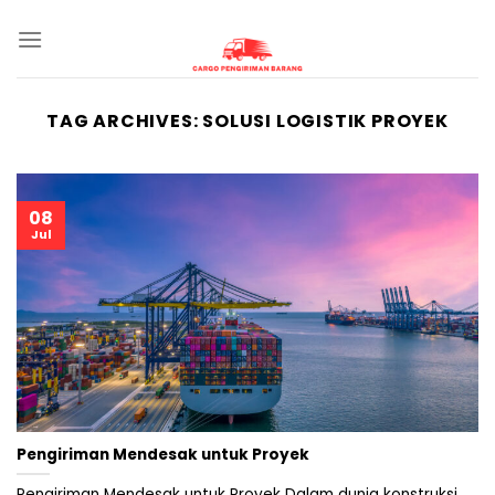
Skip
to
content
TAG ARCHIVES:
SOLUSI LOGISTIK PROYEK
08
Jul
Pengiriman Mendesak untuk Proyek
Pengiriman Mendesak untuk Proyek Dalam dunia konstruksi,