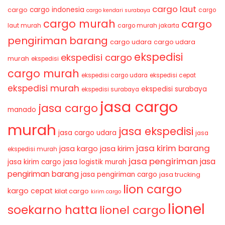
cargo laut
cargo indonesia
cargo
cargo
cargo kendari surabaya
cargo murah
cargo
laut murah
cargo murah jakarta
pengiriman barang
cargo udara
cargo udara
ekspedisi
ekspedisi cargo
murah
ekspedisi
cargo murah
ekspedisi cargo udara
ekspedisi cepat
ekspedisi murah
ekspedisi surabaya
ekspedisi surabaya
jasa cargo
jasa cargo
manado
murah
jasa ekspedisi
jasa cargo udara
jasa
jasa kirim barang
jasa kirim
jasa kargo
ekspedisi murah
jasa pengiriman
jasa
jasa kirim cargo
jasa logistik murah
pengiriman barang
jasa pengiriman cargo
jasa trucking
lion cargo
kargo cepat
kilat cargo
kirim cargo
lionel
soekarno hatta
lionel cargo