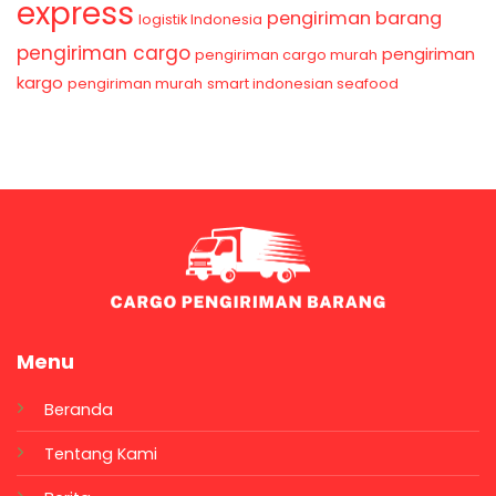
express
pengiriman barang
logistik Indonesia
pengiriman cargo
pengiriman
pengiriman cargo murah
kargo
pengiriman murah
smart indonesian seafood
Menu
Beranda
Tentang Kami