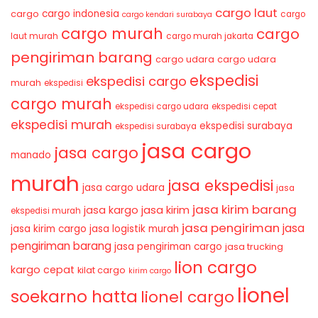
cargo laut
cargo indonesia
cargo
cargo
cargo kendari surabaya
cargo murah
cargo
laut murah
cargo murah jakarta
pengiriman barang
cargo udara
cargo udara
ekspedisi
ekspedisi cargo
murah
ekspedisi
cargo murah
ekspedisi cargo udara
ekspedisi cepat
ekspedisi murah
ekspedisi surabaya
ekspedisi surabaya
jasa cargo
jasa cargo
manado
murah
jasa ekspedisi
jasa cargo udara
jasa
jasa kirim barang
jasa kirim
jasa kargo
ekspedisi murah
jasa pengiriman
jasa
jasa kirim cargo
jasa logistik murah
pengiriman barang
jasa pengiriman cargo
jasa trucking
lion cargo
kargo cepat
kilat cargo
kirim cargo
lionel
soekarno hatta
lionel cargo