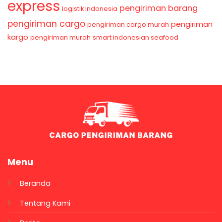
express
pengiriman barang
logistik Indonesia
pengiriman cargo
pengiriman
pengiriman cargo murah
kargo
pengiriman murah
smart indonesian seafood
Menu
Beranda
Tentang Kami