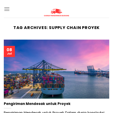
Skip
to
content
TAG ARCHIVES:
SUPPLY CHAIN PROYEK
08
Jul
Pengiriman Mendesak untuk Proyek
Pengiriman Mendesak untuk Proyek Dalam dunia konstruksi,