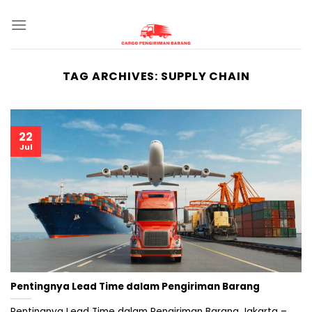
Skip
to
content
TAG ARCHIVES:
SUPPLY CHAIN
22
Jul
Pentingnya Lead Time dalam Pengiriman Barang
Pentingnya Lead Time dalam Pengiriman Barang Jakarta –