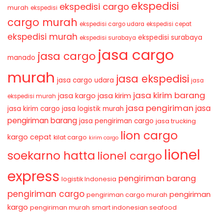
ekspedisi
ekspedisi cargo
murah
ekspedisi
cargo murah
ekspedisi cargo udara
ekspedisi cepat
ekspedisi murah
ekspedisi surabaya
ekspedisi surabaya
jasa cargo
jasa cargo
manado
murah
jasa ekspedisi
jasa cargo udara
jasa
jasa kirim barang
jasa kirim
jasa kargo
ekspedisi murah
jasa pengiriman
jasa
jasa kirim cargo
jasa logistik murah
pengiriman barang
jasa pengiriman cargo
jasa trucking
lion cargo
kargo cepat
kilat cargo
kirim cargo
lionel
soekarno hatta
lionel cargo
express
pengiriman barang
logistik Indonesia
pengiriman cargo
pengiriman
pengiriman cargo murah
kargo
pengiriman murah
smart indonesian seafood