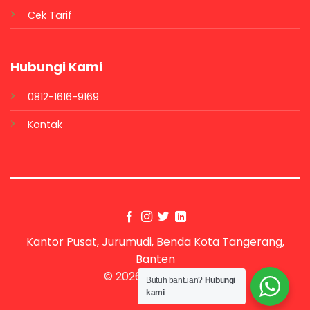
Cek Tarif
Hubungi Kami
0812-1616-9169
Kontak
Kantor Pusat, Jurumudi, Benda Kota Tangerang,
Banten
© 2026 UX Themes
Butuh bantuan?
Hubungi
kami