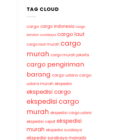
TAG CLOUD
cargo indonesia
cargo
cargo
cargo laut
kendari surabaya
cargo
cargo laut murah
murah
cargo murah jakarta
cargo pengiriman
barang
cargo udara
cargo
udara murah
ekspedisi
ekspedisi cargo
ekspedisi cargo
murah
ekspedisi cargo udara
ekspedisi
ekspedisi cepat
murah
ekspedisi surabaya
ekspedisi surabaya manado