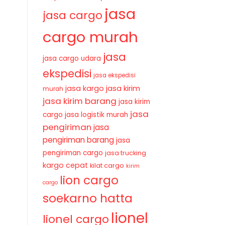
jasa
jasa cargo
cargo murah
jasa
jasa cargo udara
ekspedisi
jasa ekspedisi
jasa kirim
jasa kargo
murah
jasa kirim barang
jasa kirim
jasa
cargo
jasa logistik murah
pengiriman
jasa
pengiriman barang
jasa
pengiriman cargo
jasa trucking
kargo cepat
kilat cargo
kirim
lion cargo
cargo
soekarno hatta
lionel
lionel cargo