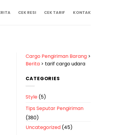
ERITA
CEK RESI
CEK TARIF
KONTAK
Cargo Pengiriman Barang
>
Berita
>
tarif cargo udara
CATEGORIES
Style
(5)
Tips Seputar Pengiriman
(380)
Uncategorized
(45)