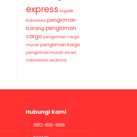
express
logistik
pengiriman
Indonesia
pengiriman
barang
cargo
pengiriman cargo
pengiriman kargo
murah
pengiriman murah
smart
indonesian seafood
Hubungi Kami
0812-1616-9169