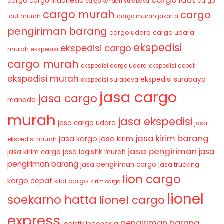
cargo laut
cargo indonesia
cargo
cargo
cargo kendari surabaya
cargo murah
cargo
laut murah
cargo murah jakarta
pengiriman barang
cargo udara
cargo udara
ekspedisi
ekspedisi cargo
murah
ekspedisi
cargo murah
ekspedisi cargo udara
ekspedisi cepat
ekspedisi murah
ekspedisi surabaya
ekspedisi surabaya
jasa cargo
jasa cargo
manado
murah
jasa ekspedisi
jasa cargo udara
jasa
jasa kirim barang
jasa kirim
jasa kargo
ekspedisi murah
jasa pengiriman
jasa
jasa kirim cargo
jasa logistik murah
pengiriman barang
jasa pengiriman cargo
jasa trucking
lion cargo
kargo cepat
kilat cargo
kirim cargo
lionel
soekarno hatta
lionel cargo
express
pengiriman barang
logistik Indonesia