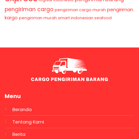
pengiriman cargo
pengiriman
pengiriman cargo murah
kargo
pengiriman murah
smart indonesian seafood
Menu
Beranda
Tentang Kami
Berita