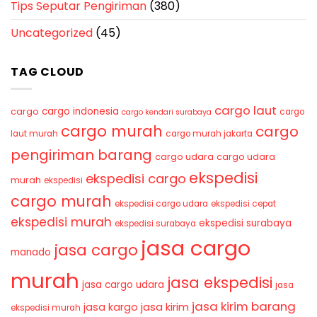
Tips Seputar Pengiriman
(380)
Uncategorized
(45)
TAG CLOUD
cargo laut
cargo indonesia
cargo
cargo
cargo kendari surabaya
cargo murah
cargo
laut murah
cargo murah jakarta
pengiriman barang
cargo udara
cargo udara
ekspedisi
ekspedisi cargo
murah
ekspedisi
cargo murah
ekspedisi cargo udara
ekspedisi cepat
ekspedisi murah
ekspedisi surabaya
ekspedisi surabaya
jasa cargo
jasa cargo
manado
murah
jasa ekspedisi
jasa cargo udara
jasa
jasa kirim barang
jasa kirim
jasa kargo
ekspedisi murah