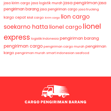
jasa pengiriman
jasa
jasa kirim cargo
jasa logistik murah
pengiriman barang
jasa pengiriman cargo
jasa trucking
lion cargo
kargo cepat
kilat cargo
kirim cargo
lionel
soekarno hatta
lionel cargo
express
pengiriman barang
logistik Indonesia
pengiriman cargo
pengiriman
pengiriman cargo murah
kargo
pengiriman murah
smart indonesian seafood