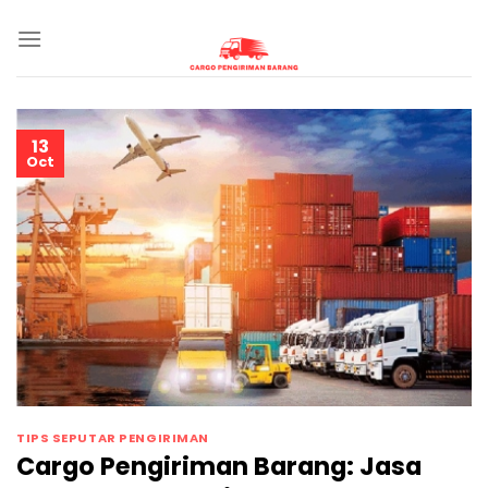
Skip
to
content
13
Oct
TIPS SEPUTAR PENGIRIMAN
Cargo Pengiriman Barang: Jasa