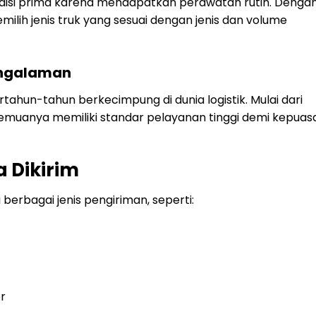
disi prima karena mendapatkan perawatan rutin. Denga
ilih jenis truk yang sesuai dengan jenis dan volume
engalaman
tahun-tahun berkecimpung di dunia logistik. Mulai dari
 semuanya memiliki standar pelayanan tinggi demi kepuas
a Dikirim
berbagai jenis pengiriman, seperti:
r