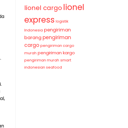
lionel
lionel cargo
da
express
logistik
pengiriman
Indonesia
pengiriman
barang
cargo
pengiriman cargo
pengiriman kargo
murah
.
pengiriman murah
smart
indonesian seafood
.
a
al,
an