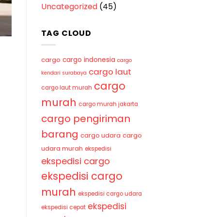
Uncategorized
(45)
TAG CLOUD
cargo indonesia
cargo
cargo
cargo laut
kendari surabaya
cargo
cargo laut murah
murah
cargo murah jakarta
cargo pengiriman
barang
cargo udara
cargo
udara murah
ekspedisi
ekspedisi cargo
ekspedisi cargo
murah
ekspedisi cargo udara
ekspedisi
ekspedisi cepat