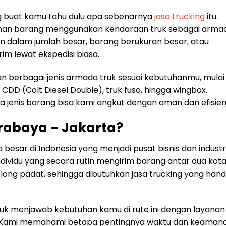
ng buat kamu tahu dulu apa sebenarnya
jasa trucking
itu.
riman barang menggunakan kendaraan truk sebagai arma
an dalam jumlah besar, barang berukuran besar, atau
im lewat ekspedisi biasa.
 berbagai jenis armada truk sesuai kebutuhanmu, mulai
k CDD (Colt Diesel Double), truk fuso, hingga wingbox.
ua jenis barang bisa kami angkut dengan aman dan efisien
urabaya – Jakarta?
besar di Indonesia yang menjadi pusat bisnis dan industri
ividu yang secara rutin mengirim barang antar dua kot
olong padat, sehingga dibutuhkan jasa trucking yang hand
tuk menjawab kebutuhan kamu di rute ini dengan layanan
g. Kami memahami betapa pentingnya waktu dan keaman