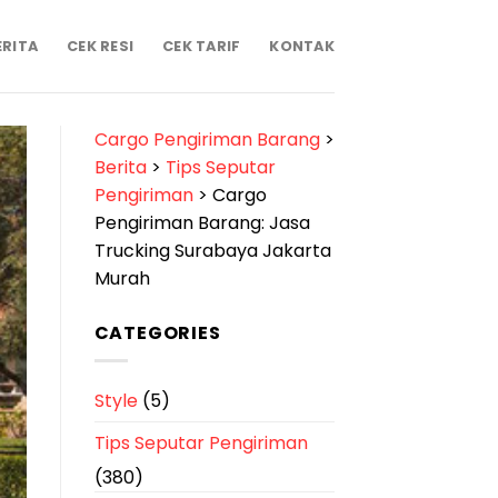
ERITA
CEK RESI
CEK TARIF
KONTAK
Cargo Pengiriman Barang
>
Berita
>
Tips Seputar
Pengiriman
>
Cargo
Pengiriman Barang: Jasa
Trucking Surabaya Jakarta
Murah
CATEGORIES
Style
(5)
Tips Seputar Pengiriman
(380)