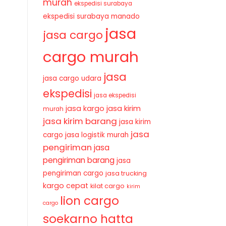
murah
ekspedisi surabaya
ekspedisi surabaya manado
jasa
jasa cargo
cargo murah
jasa
jasa cargo udara
ekspedisi
jasa ekspedisi
jasa kirim
jasa kargo
murah
jasa kirim barang
jasa kirim
jasa
cargo
jasa logistik murah
pengiriman
jasa
pengiriman barang
jasa
pengiriman cargo
jasa trucking
kargo cepat
kilat cargo
kirim
lion cargo
cargo
soekarno hatta