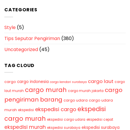
CATEGORIES
Style
(5)
Tips Seputar Pengiriman
(380)
Uncategorized
(45)
TAG CLOUD
cargo laut
cargo indonesia
cargo
cargo
cargo kendari surabaya
cargo murah
cargo
laut murah
cargo murah jakarta
pengiriman barang
cargo udara
cargo udara
ekspedisi
ekspedisi cargo
murah
ekspedisi
cargo murah
ekspedisi cargo udara
ekspedisi cepat
ekspedisi murah
ekspedisi surabaya
ekspedisi surabaya