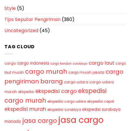
Style
(5)
Tips Seputar Pengiriman
(380)
Uncategorized
(45)
TAG CLOUD
cargo laut
cargo indonesia
cargo
cargo
cargo kendari surabaya
cargo murah
cargo
laut murah
cargo murah jakarta
pengiriman barang
cargo udara
cargo udara
ekspedisi
ekspedisi cargo
murah
ekspedisi
cargo murah
ekspedisi cargo udara
ekspedisi cepat
ekspedisi murah
ekspedisi surabaya
ekspedisi surabaya
jasa cargo
jasa cargo
manado