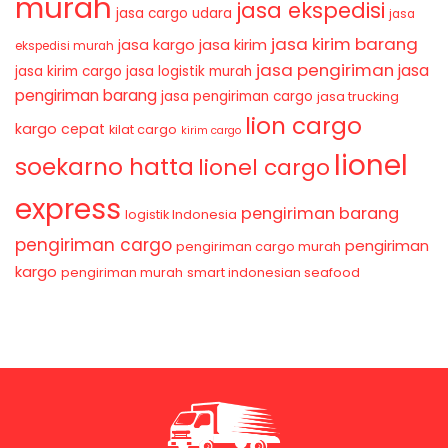
murah
jasa ekspedisi
jasa cargo udara
jasa
jasa kirim barang
jasa kirim
jasa kargo
ekspedisi murah
jasa pengiriman
jasa
jasa kirim cargo
jasa logistik murah
pengiriman barang
jasa pengiriman cargo
jasa trucking
lion cargo
kargo cepat
kilat cargo
kirim cargo
lionel
soekarno hatta
lionel cargo
express
pengiriman barang
logistik Indonesia
pengiriman cargo
pengiriman
pengiriman cargo murah
kargo
pengiriman murah
smart indonesian seafood