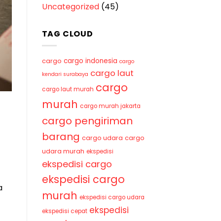
Uncategorized
(45)
TAG CLOUD
cargo indonesia
cargo
cargo
cargo laut
kendari surabaya
cargo
cargo laut murah
murah
cargo murah jakarta
cargo pengiriman
barang
cargo udara
cargo
udara murah
ekspedisi
ekspedisi cargo
ekspedisi cargo
a
murah
ekspedisi cargo udara
ekspedisi
ekspedisi cepat