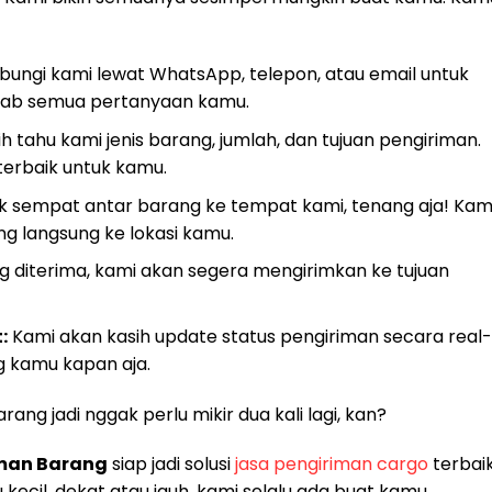
ngi kami lewat WhatsApp, telepon, atau email untuk
awab semua pertanyaan kamu.
h tahu kami jenis barang, jumlah, dan tujuan pengiriman.
erbaik untuk kamu.
 sempat antar barang ke tempat kami, tenang aja! Kam
g langsung ke lokasi kamu.
 diterima, kami akan segera mengirimkan ke tujuan
:
Kami akan kasih update status pengiriman secara real-
g kamu kapan aja.
ng jadi nggak perlu mikir dua kali lagi, kan?
man Barang
siap jadi solusi
jasa pengiriman cargo
terbai
kecil, dekat atau jauh, kami selalu ada buat kamu.