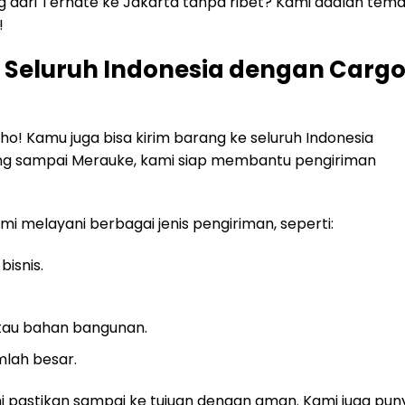
ng dari Ternate ke Jakarta tanpa ribet? Kami adalah tem
!
 Seluruh Indonesia dengan Carg
ho! Kamu juga bisa kirim barang ke seluruh Indonesia
ang sampai Merauke, kami siap membantu pengiriman
i melayani berbagai jenis pengiriman, seperti:
isnis.
atau bahan bangunan.
lah besar.
i pastikan sampai ke tujuan dengan aman. Kami juga pun