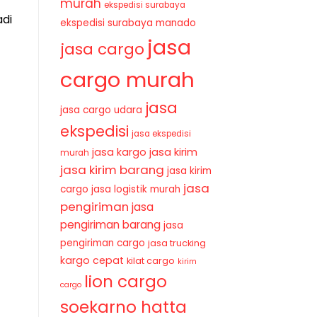
murah
ekspedisi surabaya
adi
ekspedisi surabaya manado
jasa
jasa cargo
cargo murah
jasa
jasa cargo udara
ekspedisi
jasa ekspedisi
jasa kirim
jasa kargo
murah
jasa kirim barang
jasa kirim
jasa
cargo
jasa logistik murah
pengiriman
jasa
pengiriman barang
jasa
pengiriman cargo
jasa trucking
kargo cepat
kilat cargo
kirim
lion cargo
cargo
soekarno hatta