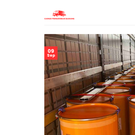
Skip
to
content
09
Sep