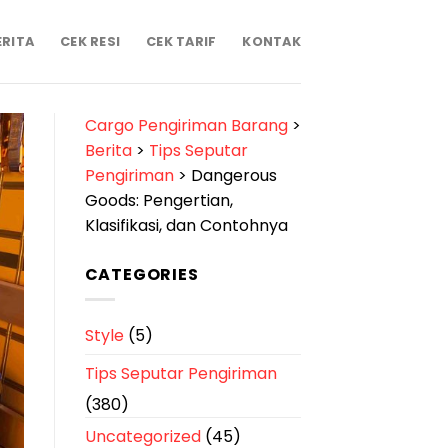
ERITA
CEK RESI
CEK TARIF
KONTAK
Cargo Pengiriman Barang
>
Berita
>
Tips Seputar
Pengiriman
>
Dangerous
Goods: Pengertian,
Klasifikasi, dan Contohnya
CATEGORIES
Style
(5)
Tips Seputar Pengiriman
(380)
Uncategorized
(45)