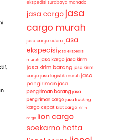
ekspedisi surabaya manado
jasa
jasa cargo
ni
cargo murah
jasa
jasa cargo udara
ekspedisi
jasa ekspedisi
jasa kirim
jasa kargo
murah
if,
jasa kirim barang
jasa kirim
jasa
cargo
jasa logistik murah
pengiriman
jasa
an
pengiriman barang
jasa
pengiriman cargo
jasa trucking
kargo cepat
kilat cargo
kirim
lion cargo
cargo
soekarno hatta