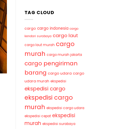
TAG CLOUD
cargo indonesia
cargo
cargo
cargo laut
kendari surabaya
cargo
cargo laut murah
murah
cargo murah jakarta
cargo pengiriman
barang
cargo udara
cargo
udara murah
ekspedisi
ekspedisi cargo
ekspedisi cargo
murah
ekspedisi cargo udara
ekspedisi
ekspedisi cepat
murah
ekspedisi surabaya