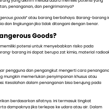
ng yang dikirim melalui udara memiliki potensi yang
tan, penanganan, dan pengirimannya?
gerous goods
” atau barang berbahaya. Barang-barang i
dan lingkungan jika tidak ditangani dengan benar.
Dangerous Goods?
memiliki potensi untuk menyebabkan risiko pada
ang-barang ini dapat berupa zat kimia, material radioakt
 agar pengguna dan pengangkut mengerti cara penangan
ang mungkin memerlukan penyimpanan khusus atau
asi. Kesalahan dalam penanganan bisa berujung pada
ikan berdasarkan sifatnya. Ini termasuk tingkat
rta dampaknya jika terlepas ke udara atau air. Dalam