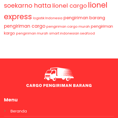
lionel
soekarno hatta
lionel cargo
express
pengiriman barang
logistik Indonesia
pengiriman cargo
pengiriman
pengiriman cargo murah
kargo
pengiriman murah
smart indonesian seafood
Menu
Beranda