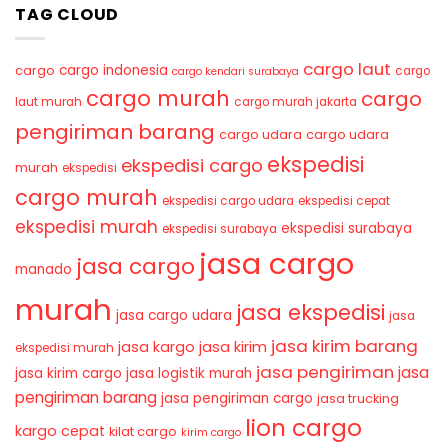
TAG CLOUD
cargo laut
cargo indonesia
cargo
cargo
cargo kendari surabaya
cargo murah
cargo
laut murah
cargo murah jakarta
pengiriman barang
cargo udara
cargo udara
ekspedisi
ekspedisi cargo
murah
ekspedisi
cargo murah
ekspedisi cargo udara
ekspedisi cepat
ekspedisi murah
ekspedisi surabaya
ekspedisi surabaya
jasa cargo
jasa cargo
manado
murah
jasa ekspedisi
jasa cargo udara
jasa
jasa kirim barang
jasa kirim
jasa kargo
ekspedisi murah
jasa pengiriman
jasa
jasa kirim cargo
jasa logistik murah
pengiriman barang
jasa pengiriman cargo
jasa trucking
lion cargo
kargo cepat
kilat cargo
kirim cargo