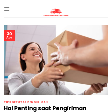
Skip
to
content
30
Apr
TIPS SEPUTAR PENGIRIMAN
Hal Penting saat Pengiriman