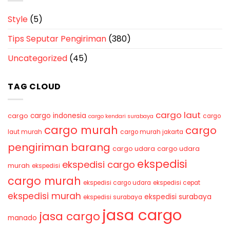
Style
(5)
Tips Seputar Pengiriman
(380)
Uncategorized
(45)
TAG CLOUD
cargo laut
cargo indonesia
cargo
cargo
cargo kendari surabaya
cargo murah
cargo
laut murah
cargo murah jakarta
pengiriman barang
cargo udara
cargo udara
ekspedisi
ekspedisi cargo
murah
ekspedisi
cargo murah
ekspedisi cargo udara
ekspedisi cepat
ekspedisi murah
ekspedisi surabaya
ekspedisi surabaya
jasa cargo
jasa cargo
manado