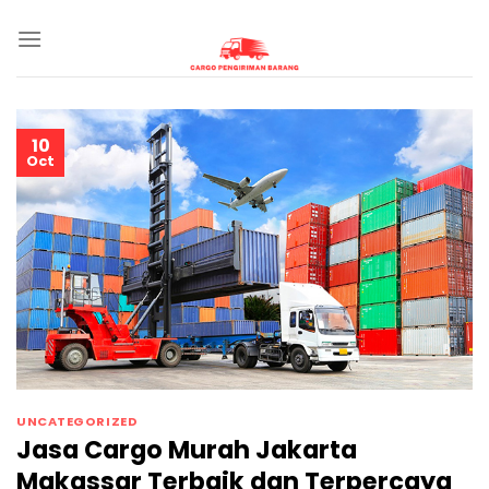
Skip
to
content
10
Oct
UNCATEGORIZED
Jasa Cargo Murah Jakarta
Makassar Terbaik dan Terpercaya