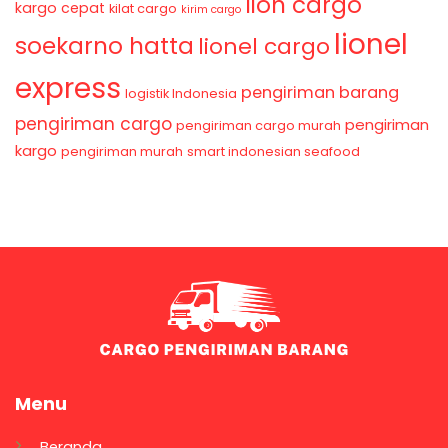
lion cargo
kargo cepat
kilat cargo
kirim cargo
lionel
soekarno hatta
lionel cargo
express
pengiriman barang
logistik Indonesia
pengiriman cargo
pengiriman
pengiriman cargo murah
kargo
pengiriman murah
smart indonesian seafood
Menu
Beranda