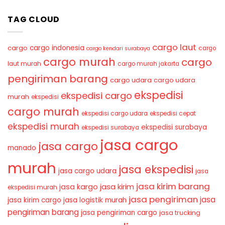
TAG CLOUD
cargo laut
cargo indonesia
cargo
cargo
cargo kendari surabaya
cargo murah
cargo
laut murah
cargo murah jakarta
pengiriman barang
cargo udara
cargo udara
ekspedisi
ekspedisi cargo
murah
ekspedisi
cargo murah
ekspedisi cargo udara
ekspedisi cepat
ekspedisi murah
ekspedisi surabaya
ekspedisi surabaya
jasa cargo
jasa cargo
manado
murah
jasa ekspedisi
jasa cargo udara
jasa
jasa kirim barang
jasa kirim
jasa kargo
ekspedisi murah
jasa pengiriman
jasa
jasa kirim cargo
jasa logistik murah
pengiriman barang
jasa pengiriman cargo
jasa trucking