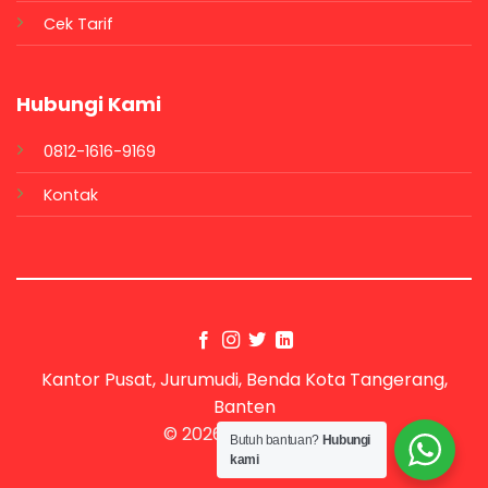
Cek Tarif
Hubungi Kami
0812-1616-9169
Kontak
Kantor Pusat, Jurumudi, Benda Kota Tangerang,
Banten
© 2026 UX Themes
Butuh bantuan?
Hubungi
kami