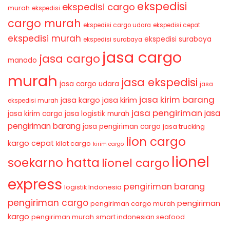
ekspedisi
ekspedisi cargo
murah
ekspedisi
cargo murah
ekspedisi cargo udara
ekspedisi cepat
ekspedisi murah
ekspedisi surabaya
ekspedisi surabaya
jasa cargo
jasa cargo
manado
murah
jasa ekspedisi
jasa cargo udara
jasa
jasa kirim barang
jasa kirim
jasa kargo
ekspedisi murah
jasa pengiriman
jasa
jasa kirim cargo
jasa logistik murah
pengiriman barang
jasa pengiriman cargo
jasa trucking
lion cargo
kargo cepat
kilat cargo
kirim cargo
lionel
soekarno hatta
lionel cargo
express
pengiriman barang
logistik Indonesia
pengiriman cargo
pengiriman
pengiriman cargo murah
kargo
pengiriman murah
smart indonesian seafood