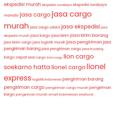
ekspedisi murah
ekspedisi surabaya
ekspedisi surabaya
jasa cargo
jasa cargo
manado
murah
jasa ekspedisi
jasa cargo udara
jasa
jasa kirim barang
jasa kirim
jasa kargo
ekspedisi murah
jasa pengiriman
jasa
jasa kirim cargo
jasa logistik murah
pengiriman barang
jasa pengiriman cargo
jasa trucking
lion cargo
kargo cepat
kilat cargo
kirim cargo
lionel
soekarno hatta
lionel cargo
express
pengiriman barang
logistik Indonesia
pengiriman cargo
pengiriman
pengiriman cargo murah
kargo
pengiriman murah
smart indonesian seafood