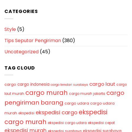
CATEGORIES
Style
(5)
Tips Seputar Pengiriman
(380)
Uncategorized
(45)
TAG CLOUD
cargo laut
cargo indonesia
cargo
cargo
cargo kendari surabaya
cargo murah
cargo
laut murah
cargo murah jakarta
pengiriman barang
cargo udara
cargo udara
ekspedisi
ekspedisi cargo
murah
ekspedisi
cargo murah
ekspedisi cargo udara
ekspedisi cepat
ekspedisi murah
ekspedisi surabaya
ekspedisi surabaya