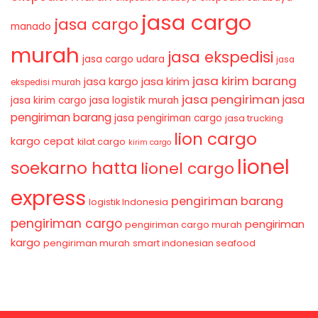
jasa cargo
jasa cargo
manado
murah
jasa ekspedisi
jasa cargo udara
jasa
jasa kirim barang
jasa kirim
jasa kargo
ekspedisi murah
jasa pengiriman
jasa
jasa kirim cargo
jasa logistik murah
pengiriman barang
jasa pengiriman cargo
jasa trucking
lion cargo
kargo cepat
kilat cargo
kirim cargo
lionel
soekarno hatta
lionel cargo
express
pengiriman barang
logistik Indonesia
pengiriman cargo
pengiriman
pengiriman cargo murah
kargo
pengiriman murah
smart indonesian seafood