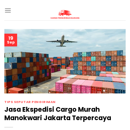
Skip
to
content
19
Sep
TIPS SEPUTAR PENGIRIMAN
Jasa Ekspedisi Cargo Murah
Manokwari Jakarta Terpercaya