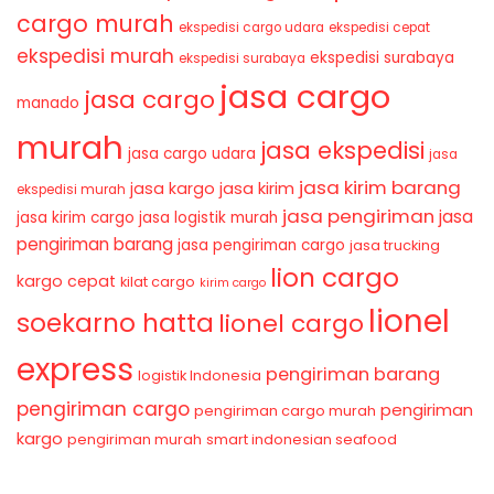
cargo murah
ekspedisi cargo udara
ekspedisi cepat
ekspedisi murah
ekspedisi surabaya
ekspedisi surabaya
jasa cargo
jasa cargo
manado
murah
jasa ekspedisi
jasa cargo udara
jasa
jasa kirim barang
jasa kirim
jasa kargo
ekspedisi murah
jasa pengiriman
jasa
jasa kirim cargo
jasa logistik murah
pengiriman barang
jasa pengiriman cargo
jasa trucking
lion cargo
kargo cepat
kilat cargo
kirim cargo
lionel
soekarno hatta
lionel cargo
express
pengiriman barang
logistik Indonesia
pengiriman cargo
pengiriman
pengiriman cargo murah
kargo
pengiriman murah
smart indonesian seafood