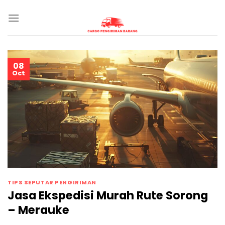
Skip
to
content
08
Oct
TIPS SEPUTAR PENGIRIMAN
Jasa Ekspedisi Murah Rute Sorong
– Merauke