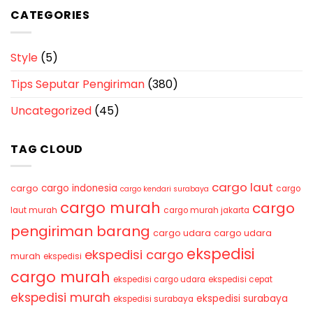
CATEGORIES
Style
(5)
Tips Seputar Pengiriman
(380)
Uncategorized
(45)
TAG CLOUD
cargo laut
cargo indonesia
cargo
cargo
cargo kendari surabaya
cargo murah
cargo
laut murah
cargo murah jakarta
pengiriman barang
cargo udara
cargo udara
ekspedisi
ekspedisi cargo
murah
ekspedisi
cargo murah
ekspedisi cargo udara
ekspedisi cepat
ekspedisi murah
ekspedisi surabaya
ekspedisi surabaya