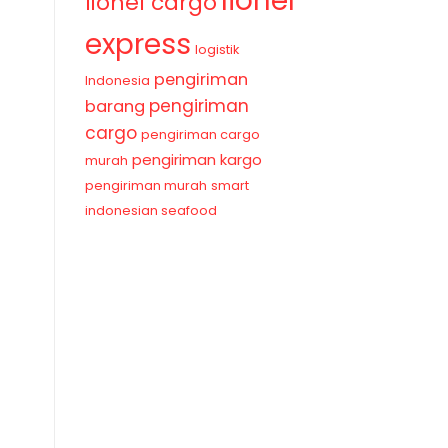
lionel
lionel cargo
express
logistik
pengiriman
Indonesia
pengiriman
barang
cargo
pengiriman cargo
pengiriman kargo
murah
pengiriman murah
smart
indonesian seafood