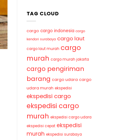
TAG CLOUD
cargo indonesia
cargo
cargo
cargo laut
kendari surabaya
cargo
cargo laut murah
murah
cargo murah jakarta
cargo pengiriman
barang
cargo udara
cargo
udara murah
ekspedisi
ekspedisi cargo
ekspedisi cargo
murah
ekspedisi cargo udara
ekspedisi
ekspedisi cepat
murah
ekspedisi surabaya