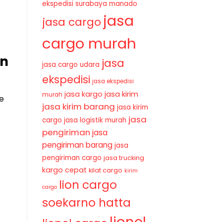
ekspedisi surabaya manado
jasa
jasa cargo
cargo murah
an
jasa
jasa cargo udara
ekspedisi
jasa ekspedisi
jasa kirim
jasa kargo
murah
e
jasa kirim barang
jasa kirim
jasa
cargo
jasa logistik murah
pengiriman
jasa
pengiriman barang
jasa
pengiriman cargo
jasa trucking
kargo cepat
kilat cargo
kirim
lion cargo
cargo
soekarno hatta