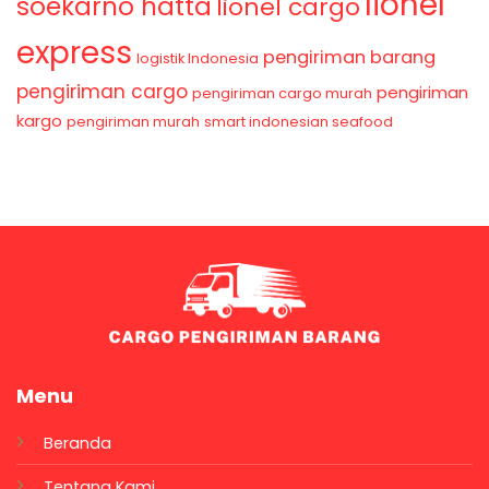
lionel
soekarno hatta
lionel cargo
express
pengiriman barang
logistik Indonesia
pengiriman cargo
pengiriman
pengiriman cargo murah
kargo
pengiriman murah
smart indonesian seafood
Menu
Beranda
Tentang Kami