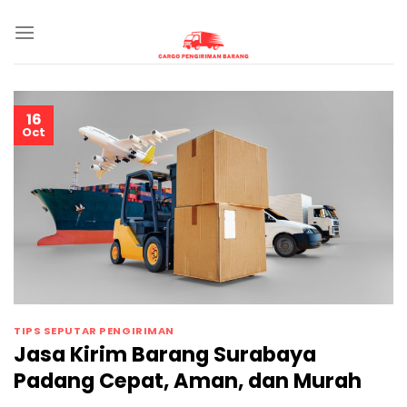
Skip
to
content
16
Oct
TIPS SEPUTAR PENGIRIMAN
Jasa Kirim Barang Surabaya
Padang Cepat, Aman, dan Murah