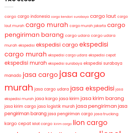
cargo laut
cargo indonesia
cargo
cargo
cargo kendari surabaya
cargo murah
cargo
laut murah
cargo murah jakarta
pengiriman barang
cargo udara
cargo udara
ekspedisi
ekspedisi cargo
murah
ekspedisi
cargo murah
ekspedisi cargo udara
ekspedisi cepat
ekspedisi murah
ekspedisi surabaya
ekspedisi surabaya
jasa cargo
jasa cargo
manado
murah
jasa ekspedisi
jasa cargo udara
jasa
jasa kirim barang
jasa kirim
jasa kargo
ekspedisi murah
jasa pengiriman
jasa
jasa kirim cargo
jasa logistik murah
pengiriman barang
jasa pengiriman cargo
jasa trucking
lion cargo
kargo cepat
kilat cargo
kirim cargo