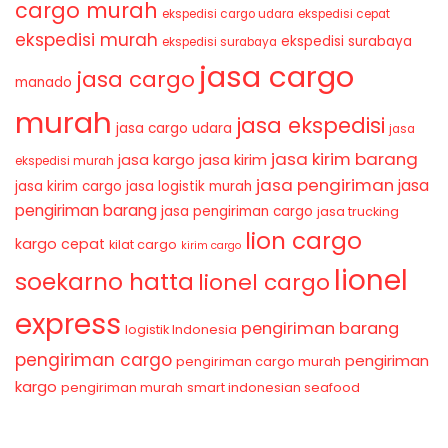
cargo murah
ekspedisi cargo udara
ekspedisi cepat
ekspedisi murah
ekspedisi surabaya
ekspedisi surabaya
jasa cargo
jasa cargo
manado
murah
jasa ekspedisi
jasa cargo udara
jasa
jasa kirim barang
jasa kirim
jasa kargo
ekspedisi murah
jasa pengiriman
jasa
jasa kirim cargo
jasa logistik murah
pengiriman barang
jasa pengiriman cargo
jasa trucking
lion cargo
kargo cepat
kilat cargo
kirim cargo
lionel
soekarno hatta
lionel cargo
express
pengiriman barang
logistik Indonesia
pengiriman cargo
pengiriman
pengiriman cargo murah
kargo
pengiriman murah
smart indonesian seafood