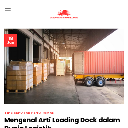
Skip
to
content
18
Jun
TIPS SEPUTAR PENGIRIMAN
Mengenal Arti Loading Dock dalam