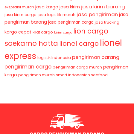
jasa kirim barang
jasa kirim
jasa kargo
ekspedisi murah
jasa pengiriman
jasa
jasa kirim cargo
jasa logistik murah
pengiriman barang
jasa pengiriman cargo
jasa trucking
lion cargo
kargo cepat
kilat cargo
kirim cargo
lionel
soekarno hatta
lionel cargo
express
pengiriman barang
logistik Indonesia
pengiriman cargo
pengiriman
pengiriman cargo murah
kargo
pengiriman murah
smart indonesian seafood