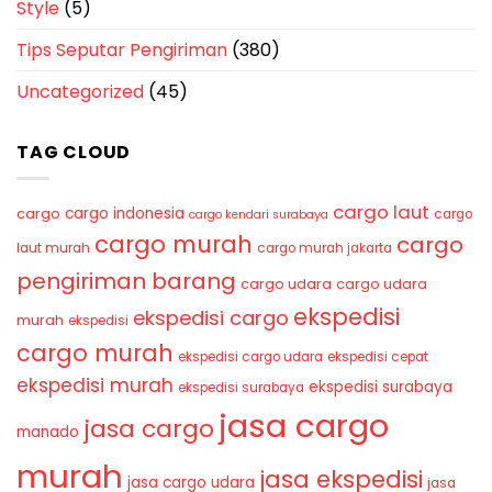
Style
(5)
Tips Seputar Pengiriman
(380)
Uncategorized
(45)
TAG CLOUD
cargo laut
cargo indonesia
cargo
cargo
cargo kendari surabaya
cargo murah
cargo
laut murah
cargo murah jakarta
pengiriman barang
cargo udara
cargo udara
ekspedisi
ekspedisi cargo
murah
ekspedisi
cargo murah
ekspedisi cargo udara
ekspedisi cepat
ekspedisi murah
ekspedisi surabaya
ekspedisi surabaya
jasa cargo
jasa cargo
manado
murah
jasa ekspedisi
jasa cargo udara
jasa