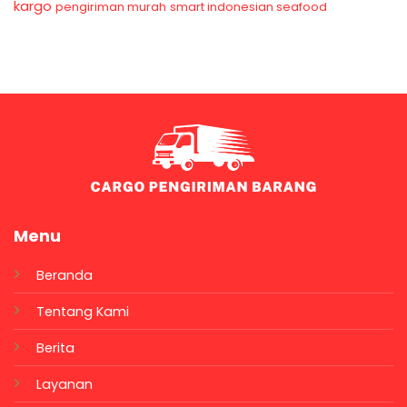
kargo
pengiriman murah
smart indonesian seafood
Menu
Beranda
Tentang Kami
Berita
Layanan