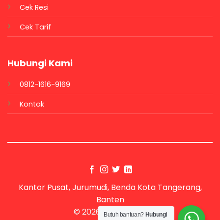
Cek Resi
Cek Tarif
Hubungi Kami
0812-1616-9169
Kontak
Kantor Pusat, Jurumudi, Benda Kota Tangerang,
Banten
© 2026 UX Themes
Butuh bantuan?
Hubungi