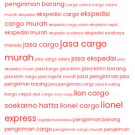
pengiriman barang
cargo udara
cargo udara
ekspedisi
ekspedisi cargo
murah
ekspedisi
cargo murah
ekspedisi cargo udara
ekspedisi cepat
ekspedisi murah
ekspedisi surabaya
ekspedisi surabaya
jasa cargo
jasa cargo
manado
murah
jasa ekspedisi
jasa cargo udara
jasa
jasa kirim barang
jasa kirim
jasa kargo
ekspedisi murah
jasa pengiriman
jasa
jasa kirim cargo
jasa logistik murah
pengiriman barang
jasa pengiriman cargo
jasa trucking
lion cargo
kargo cepat
kilat cargo
kirim cargo
lionel
soekarno hatta
lionel cargo
express
pengiriman barang
logistik Indonesia
pengiriman cargo
pengiriman
pengiriman cargo murah