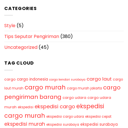
CATEGORIES
Style
(5)
Tips Seputar Pengiriman
(380)
Uncategorized
(45)
TAG CLOUD
cargo laut
cargo indonesia
cargo
cargo
cargo kendari surabaya
cargo murah
cargo
laut murah
cargo murah jakarta
pengiriman barang
cargo udara
cargo udara
ekspedisi
ekspedisi cargo
murah
ekspedisi
cargo murah
ekspedisi cargo udara
ekspedisi cepat
ekspedisi murah
ekspedisi surabaya
ekspedisi surabaya