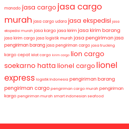
jasa cargo
jasa cargo
manado
murah
jasa ekspedisi
jasa cargo udara
jasa
jasa kirim barang
jasa kirim
jasa kargo
ekspedisi murah
jasa pengiriman
jasa
jasa kirim cargo
jasa logistik murah
pengiriman barang
jasa pengiriman cargo
jasa trucking
lion cargo
kargo cepat
kilat cargo
kirim cargo
lionel
soekarno hatta
lionel cargo
express
pengiriman barang
logistik Indonesia
pengiriman cargo
pengiriman
pengiriman cargo murah
kargo
pengiriman murah
smart indonesian seafood