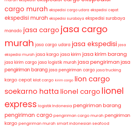
cargo murah
ekspedisi cargo udara
ekspedisi cepat
ekspedisi murah
ekspedisi surabaya
ekspedisi surabaya
jasa cargo
jasa cargo
manado
murah
jasa ekspedisi
jasa cargo udara
jasa
jasa kirim barang
jasa kirim
jasa kargo
ekspedisi murah
jasa pengiriman
jasa
jasa kirim cargo
jasa logistik murah
pengiriman barang
jasa pengiriman cargo
jasa trucking
lion cargo
kargo cepat
kilat cargo
kirim cargo
lionel
soekarno hatta
lionel cargo
express
pengiriman barang
logistik Indonesia
pengiriman cargo
pengiriman
pengiriman cargo murah
kargo
pengiriman murah
smart indonesian seafood