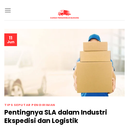
Skip
to
content
11
Jun
TIPS SEPUTAR PENGIRIMAN
Pentingnya SLA dalam Industri
Ekspedisi dan Logistik