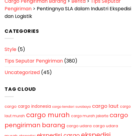
Cargo Pengiriman Barang
>
Berita
>
Tips Seputar
Pengiriman
>
Pentingnya SLA dalam Industri Ekspedisi
dan Logistik
CATEGORIES
Style
(5)
Tips Seputar Pengiriman
(380)
Uncategorized
(45)
TAG CLOUD
cargo laut
cargo indonesia
cargo
cargo
cargo kendari surabaya
cargo murah
cargo
laut murah
cargo murah jakarta
pengiriman barang
cargo udara
cargo udara
ekspedisi
ekspedisi cargo
murah
ekspedisi