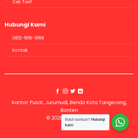
Cek Tarif
Hubungi Kami
0812-1616-9169
Kontak
Kantor Pusat, Jurumudi, Benda Kota Tangerang,
Banten
© 2026 UX Themes
Butuh bantuan?
Hubungi
kami