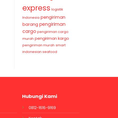
express
logistik
pengiriman
Indonesia
pengiriman
barang
cargo
pengiriman cargo
pengiriman kargo
murah
pengiriman murah
smart
indonesian seafood
Hubungi Kami
0812-1616-9169