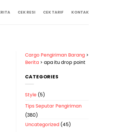
ERITA
CEK RESI
CEK TARIF
KONTAK
Cargo Pengiriman Barang
>
Berita
>
apa itu drop point
CATEGORIES
Style
(5)
Tips Seputar Pengiriman
(380)
Uncategorized
(45)