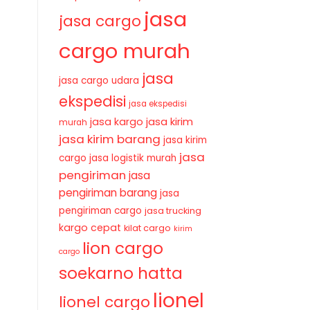
jasa
jasa cargo
cargo murah
jasa
jasa cargo udara
ekspedisi
jasa ekspedisi
jasa kirim
jasa kargo
murah
jasa kirim barang
jasa kirim
jasa
cargo
jasa logistik murah
pengiriman
jasa
pengiriman barang
jasa
pengiriman cargo
jasa trucking
kargo cepat
kilat cargo
kirim
lion cargo
cargo
soekarno hatta
lionel
lionel cargo