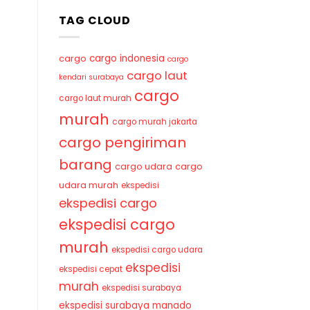
TAG CLOUD
cargo indonesia
cargo
cargo
cargo laut
kendari surabaya
cargo
cargo laut murah
murah
cargo murah jakarta
cargo pengiriman
barang
cargo udara
cargo
udara murah
ekspedisi
ekspedisi cargo
ekspedisi cargo
murah
ekspedisi cargo udara
ekspedisi
ekspedisi cepat
murah
ekspedisi surabaya
ekspedisi surabaya manado