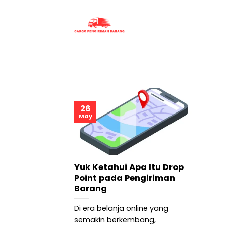
Skip
to
content
26
May
Yuk Ketahui Apa Itu Drop
Point pada Pengiriman
Barang
Di era belanja online yang
semakin berkembang,