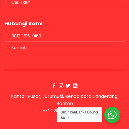
Cek Tarif
Hubungi Kami
0812-1616-9169
Kontak
Kantor Pusat, Jurumudi, Benda Kota Tangerang,
Banten
© 2026 UX Themes
Butuh bantuan?
Hubungi
kami