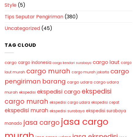
Style
(5)
Tips Seputar Pengiriman
(380)
Uncategorized
(45)
TAG CLOUD
cargo laut
cargo indonesia
cargo
cargo
cargo kendari surabaya
cargo murah
cargo
laut murah
cargo murah jakarta
pengiriman barang
cargo udara
cargo udara
ekspedisi
ekspedisi cargo
murah
ekspedisi
cargo murah
ekspedisi cargo udara
ekspedisi cepat
ekspedisi murah
ekspedisi surabaya
ekspedisi surabaya
jasa cargo
jasa cargo
manado
murah
jasa ekspedisi