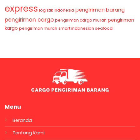
express
pengiriman barang
logistik Indonesia
pengiriman cargo
pengiriman
pengiriman cargo murah
kargo
pengiriman murah
smart indonesian seafood
Menu
Beranda
Tentang Kami