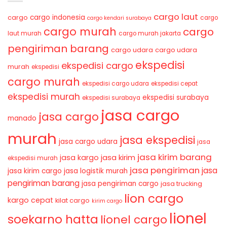
cargo laut
cargo indonesia
cargo
cargo
cargo kendari surabaya
cargo murah
cargo
laut murah
cargo murah jakarta
pengiriman barang
cargo udara
cargo udara
ekspedisi
ekspedisi cargo
murah
ekspedisi
cargo murah
ekspedisi cargo udara
ekspedisi cepat
ekspedisi murah
ekspedisi surabaya
ekspedisi surabaya
jasa cargo
jasa cargo
manado
murah
jasa ekspedisi
jasa cargo udara
jasa
jasa kirim barang
jasa kirim
jasa kargo
ekspedisi murah
jasa pengiriman
jasa
jasa kirim cargo
jasa logistik murah
pengiriman barang
jasa pengiriman cargo
jasa trucking
lion cargo
kargo cepat
kilat cargo
kirim cargo
lionel
soekarno hatta
lionel cargo