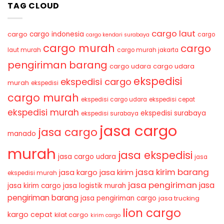
TAG CLOUD
cargo laut
cargo indonesia
cargo
cargo
cargo kendari surabaya
cargo murah
cargo
laut murah
cargo murah jakarta
pengiriman barang
cargo udara
cargo udara
ekspedisi
ekspedisi cargo
murah
ekspedisi
cargo murah
ekspedisi cargo udara
ekspedisi cepat
ekspedisi murah
ekspedisi surabaya
ekspedisi surabaya
jasa cargo
jasa cargo
manado
murah
jasa ekspedisi
jasa cargo udara
jasa
jasa kirim barang
jasa kirim
jasa kargo
ekspedisi murah
jasa pengiriman
jasa
jasa kirim cargo
jasa logistik murah
pengiriman barang
jasa pengiriman cargo
jasa trucking
lion cargo
kargo cepat
kilat cargo
kirim cargo