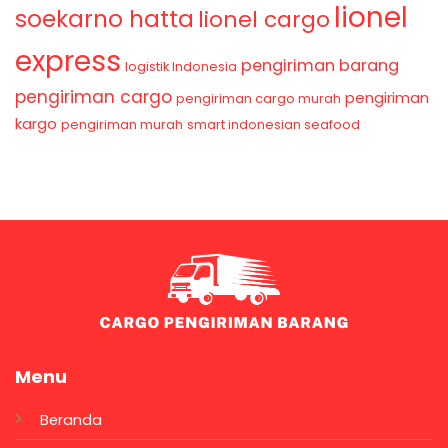
lionel
soekarno hatta
lionel cargo
express
pengiriman barang
logistik Indonesia
pengiriman cargo
pengiriman
pengiriman cargo murah
kargo
pengiriman murah
smart indonesian seafood
Menu
Beranda