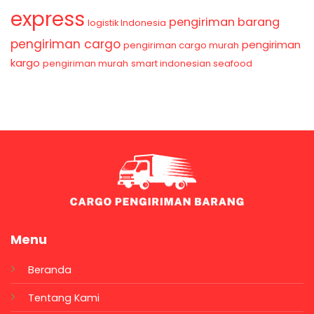
express
pengiriman barang
logistik Indonesia
pengiriman cargo
pengiriman
pengiriman cargo murah
kargo
pengiriman murah
smart indonesian seafood
Menu
Beranda
Tentang Kami