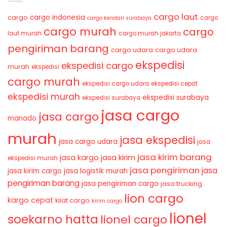
cargo laut
cargo indonesia
cargo
cargo
cargo kendari surabaya
cargo murah
cargo
laut murah
cargo murah jakarta
pengiriman barang
cargo udara
cargo udara
ekspedisi
ekspedisi cargo
murah
ekspedisi
cargo murah
ekspedisi cargo udara
ekspedisi cepat
ekspedisi murah
ekspedisi surabaya
ekspedisi surabaya
jasa cargo
jasa cargo
manado
murah
jasa ekspedisi
jasa cargo udara
jasa
jasa kirim barang
jasa kirim
jasa kargo
ekspedisi murah
jasa pengiriman
jasa
jasa kirim cargo
jasa logistik murah
pengiriman barang
jasa pengiriman cargo
jasa trucking
lion cargo
kargo cepat
kilat cargo
kirim cargo
lionel
soekarno hatta
lionel cargo