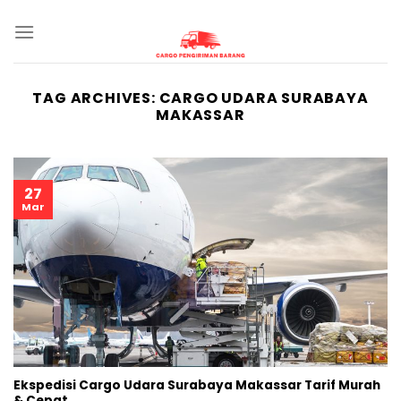
Skip
to
content
TAG ARCHIVES:
CARGO UDARA SURABAYA
MAKASSAR
27
Mar
Ekspedisi Cargo Udara Surabaya Makassar Tarif Murah
& Cepat