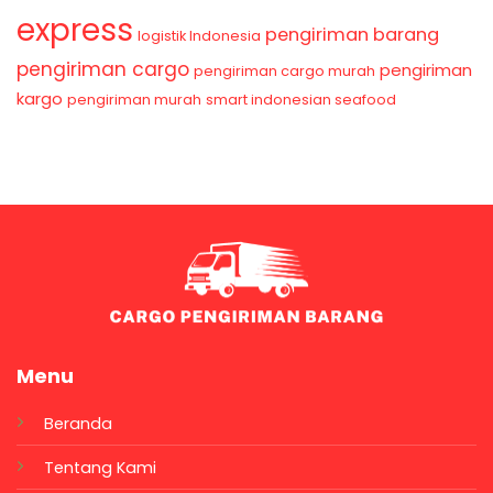
express
pengiriman barang
logistik Indonesia
pengiriman cargo
pengiriman
pengiriman cargo murah
kargo
pengiriman murah
smart indonesian seafood
Menu
Beranda
Tentang Kami