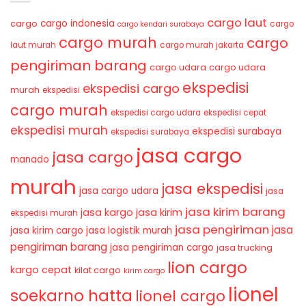
cargo laut
cargo indonesia
cargo
cargo
cargo kendari surabaya
cargo murah
cargo
laut murah
cargo murah jakarta
pengiriman barang
cargo udara
cargo udara
ekspedisi
ekspedisi cargo
murah
ekspedisi
cargo murah
ekspedisi cargo udara
ekspedisi cepat
ekspedisi murah
ekspedisi surabaya
ekspedisi surabaya
jasa cargo
jasa cargo
manado
murah
jasa ekspedisi
jasa cargo udara
jasa
jasa kirim barang
jasa kirim
jasa kargo
ekspedisi murah
jasa pengiriman
jasa
jasa kirim cargo
jasa logistik murah
pengiriman barang
jasa pengiriman cargo
jasa trucking
lion cargo
kargo cepat
kilat cargo
kirim cargo
lionel
soekarno hatta
lionel cargo