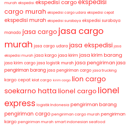
ekspedisi
ekspedisi cargo
murah
ekspedisi
cargo murah
ekspedisi cargo udara
ekspedisi cepat
ekspedisi murah
ekspedisi surabaya
ekspedisi surabaya
jasa cargo
jasa cargo
manado
murah
jasa ekspedisi
jasa cargo udara
jasa
jasa kirim barang
jasa kirim
jasa kargo
ekspedisi murah
jasa pengiriman
jasa
jasa kirim cargo
jasa logistik murah
pengiriman barang
jasa pengiriman cargo
jasa trucking
lion cargo
kargo cepat
kilat cargo
kirim cargo
lionel
soekarno hatta
lionel cargo
express
pengiriman barang
logistik Indonesia
pengiriman cargo
pengiriman
pengiriman cargo murah
kargo
pengiriman murah
smart indonesian seafood