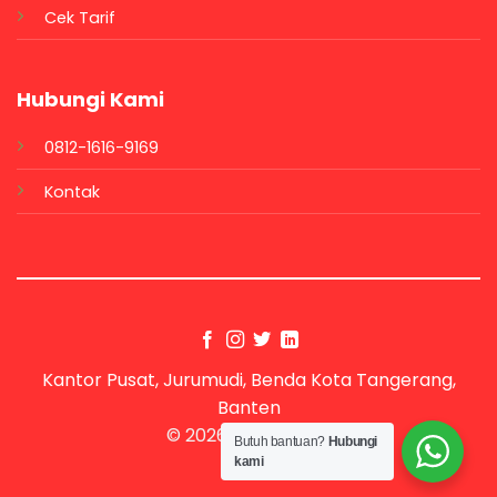
Cek Tarif
Hubungi Kami
0812-1616-9169
Kontak
Kantor Pusat, Jurumudi, Benda Kota Tangerang,
Banten
© 2026 UX Themes
Butuh bantuan?
Hubungi
kami