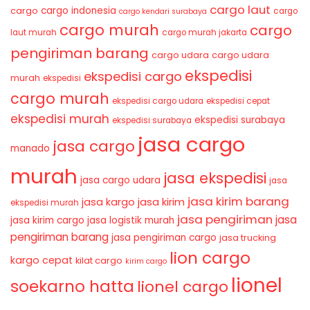
cargo laut
cargo indonesia
cargo
cargo
cargo kendari surabaya
cargo murah
cargo
laut murah
cargo murah jakarta
pengiriman barang
cargo udara
cargo udara
ekspedisi
ekspedisi cargo
murah
ekspedisi
cargo murah
ekspedisi cargo udara
ekspedisi cepat
ekspedisi murah
ekspedisi surabaya
ekspedisi surabaya
jasa cargo
jasa cargo
manado
murah
jasa ekspedisi
jasa cargo udara
jasa
jasa kirim barang
jasa kirim
jasa kargo
ekspedisi murah
jasa pengiriman
jasa
jasa kirim cargo
jasa logistik murah
pengiriman barang
jasa pengiriman cargo
jasa trucking
lion cargo
kargo cepat
kilat cargo
kirim cargo
lionel
soekarno hatta
lionel cargo