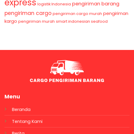
express
pengiriman barang
logistik Indonesia
pengiriman cargo
pengiriman
pengiriman cargo murah
kargo
pengiriman murah
smart indonesian seafood
Menu
Beranda
Tentang Kami
Berita