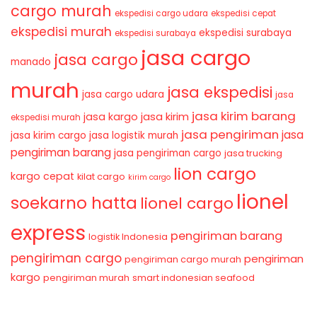
cargo murah
ekspedisi cargo udara
ekspedisi cepat
ekspedisi murah
ekspedisi surabaya
ekspedisi surabaya
jasa cargo
jasa cargo
manado
murah
jasa ekspedisi
jasa cargo udara
jasa
jasa kirim barang
jasa kirim
jasa kargo
ekspedisi murah
jasa pengiriman
jasa
jasa kirim cargo
jasa logistik murah
pengiriman barang
jasa pengiriman cargo
jasa trucking
lion cargo
kargo cepat
kilat cargo
kirim cargo
lionel
soekarno hatta
lionel cargo
express
pengiriman barang
logistik Indonesia
pengiriman cargo
pengiriman
pengiriman cargo murah
kargo
pengiriman murah
smart indonesian seafood