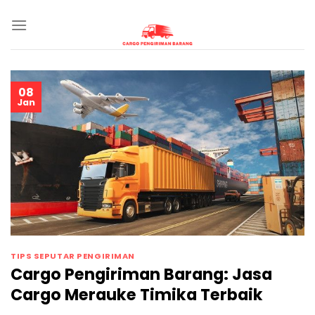
Skip
to
content
08
Jan
TIPS SEPUTAR PENGIRIMAN
Cargo Pengiriman Barang: Jasa
Cargo Merauke Timika Terbaik