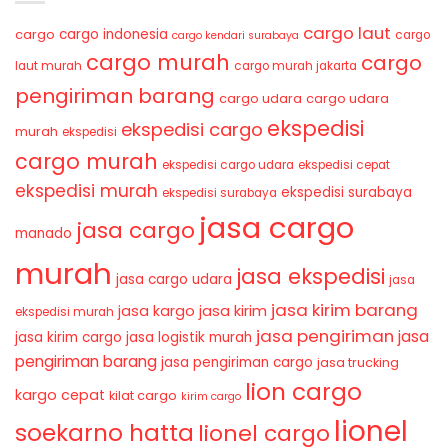
cargo laut
cargo indonesia
cargo
cargo
cargo kendari surabaya
cargo murah
cargo
laut murah
cargo murah jakarta
pengiriman barang
cargo udara
cargo udara
ekspedisi
ekspedisi cargo
murah
ekspedisi
cargo murah
ekspedisi cargo udara
ekspedisi cepat
ekspedisi murah
ekspedisi surabaya
ekspedisi surabaya
jasa cargo
jasa cargo
manado
murah
jasa ekspedisi
jasa cargo udara
jasa
jasa kirim barang
jasa kirim
jasa kargo
ekspedisi murah
jasa pengiriman
jasa
jasa kirim cargo
jasa logistik murah
pengiriman barang
jasa pengiriman cargo
jasa trucking
lion cargo
kargo cepat
kilat cargo
kirim cargo
lionel
soekarno hatta
lionel cargo