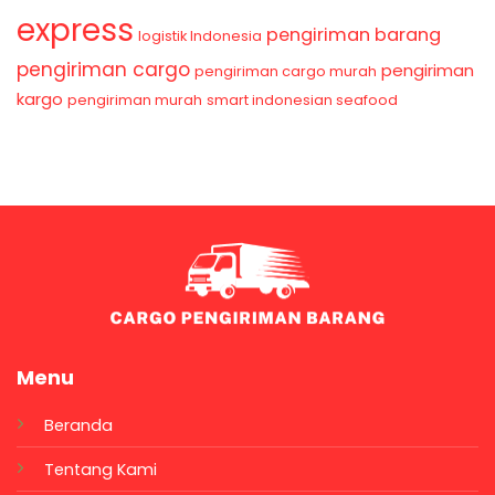
express
pengiriman barang
logistik Indonesia
pengiriman cargo
pengiriman
pengiriman cargo murah
kargo
pengiriman murah
smart indonesian seafood
Menu
Beranda
Tentang Kami