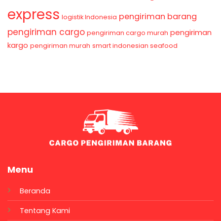
express
pengiriman barang
logistik Indonesia
pengiriman cargo
pengiriman
pengiriman cargo murah
kargo
pengiriman murah
smart indonesian seafood
Menu
Beranda
Tentang Kami