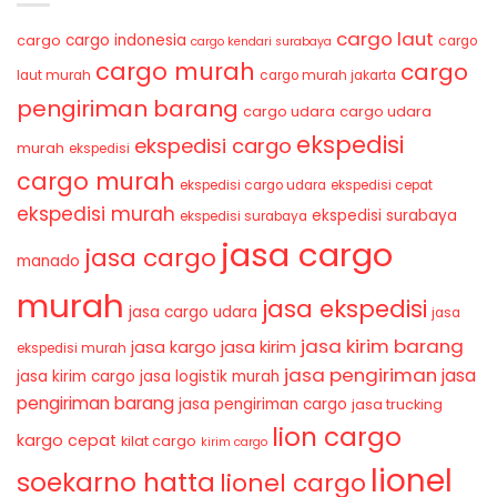
cargo laut
cargo indonesia
cargo
cargo
cargo kendari surabaya
cargo murah
cargo
laut murah
cargo murah jakarta
pengiriman barang
cargo udara
cargo udara
ekspedisi
ekspedisi cargo
murah
ekspedisi
cargo murah
ekspedisi cargo udara
ekspedisi cepat
ekspedisi murah
ekspedisi surabaya
ekspedisi surabaya
jasa cargo
jasa cargo
manado
murah
jasa ekspedisi
jasa cargo udara
jasa
jasa kirim barang
jasa kirim
jasa kargo
ekspedisi murah
jasa pengiriman
jasa
jasa kirim cargo
jasa logistik murah
pengiriman barang
jasa pengiriman cargo
jasa trucking
lion cargo
kargo cepat
kilat cargo
kirim cargo
lionel
soekarno hatta
lionel cargo