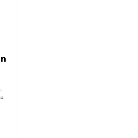
an
n
u.