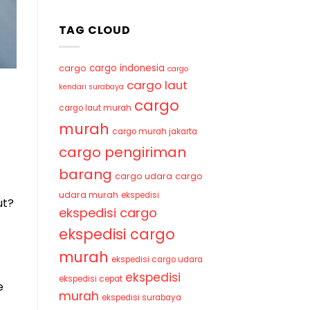
TAG CLOUD
cargo indonesia
cargo
cargo
cargo laut
kendari surabaya
cargo
cargo laut murah
murah
cargo murah jakarta
cargo pengiriman
barang
cargo udara
cargo
udara murah
ekspedisi
ut?
ekspedisi cargo
ekspedisi cargo
murah
ekspedisi cargo udara
ekspedisi
ekspedisi cepat
e
murah
ekspedisi surabaya