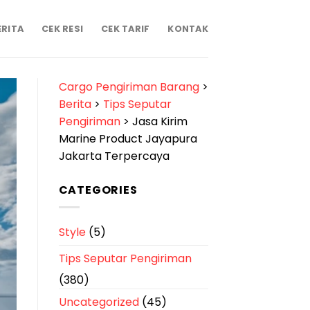
ERITA
CEK RESI
CEK TARIF
KONTAK
Cargo Pengiriman Barang
>
Berita
>
Tips Seputar
Pengiriman
>
Jasa Kirim
Marine Product Jayapura
Jakarta Terpercaya
CATEGORIES
Style
(5)
Tips Seputar Pengiriman
(380)
Uncategorized
(45)