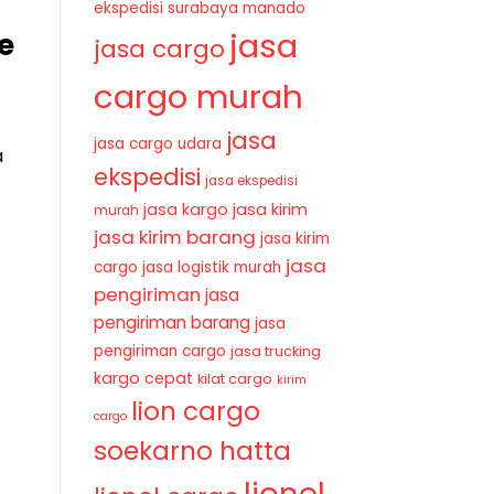
ekspedisi surabaya manado
jasa
e
jasa cargo
cargo murah
jasa
jasa cargo udara
a
ekspedisi
jasa ekspedisi
jasa kirim
jasa kargo
murah
jasa kirim barang
jasa kirim
jasa
cargo
jasa logistik murah
pengiriman
jasa
pengiriman barang
jasa
pengiriman cargo
jasa trucking
kargo cepat
kilat cargo
kirim
lion cargo
cargo
soekarno hatta