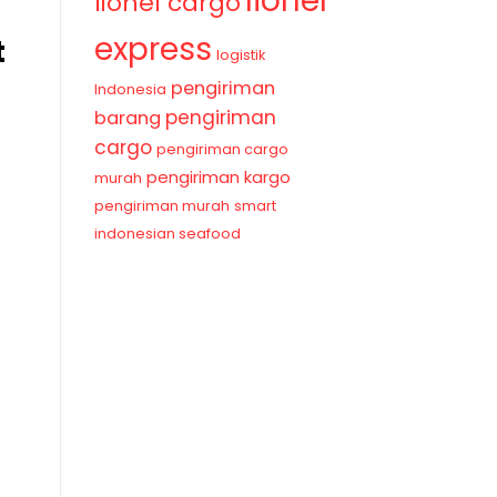
lionel
lionel cargo
express
t
logistik
pengiriman
Indonesia
pengiriman
barang
cargo
pengiriman cargo
pengiriman kargo
murah
pengiriman murah
smart
indonesian seafood