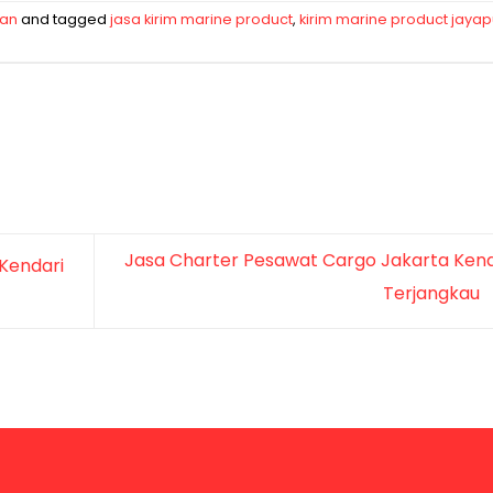
man
and tagged
jasa kirim marine product
,
kirim marine product jaya
Jasa Charter Pesawat Cargo Jakarta Kend
Kendari
Terjangkau