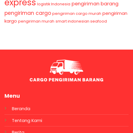
express
pengiriman barang
logistik Indonesia
pengiriman cargo
pengiriman
pengiriman cargo murah
kargo
pengiriman murah
smart indonesian seafood
Menu
Beranda
Tentang Kami
Berita