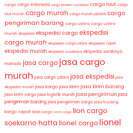
cargo laut
cargo indonesia
cargo
cargo
cargo kendari surabaya
cargo murah
cargo
laut murah
cargo murah jakarta
pengiriman barang
cargo udara
cargo udara
ekspedisi
ekspedisi cargo
murah
ekspedisi
cargo murah
ekspedisi cargo udara
ekspedisi cepat
ekspedisi murah
ekspedisi surabaya
ekspedisi surabaya
jasa cargo
jasa cargo
manado
murah
jasa ekspedisi
jasa cargo udara
jasa
jasa kirim barang
jasa kirim
jasa kargo
ekspedisi murah
jasa pengiriman
jasa
jasa kirim cargo
jasa logistik murah
pengiriman barang
jasa pengiriman cargo
jasa trucking
lion cargo
kargo cepat
kilat cargo
kirim cargo
lionel
soekarno hatta
lionel cargo